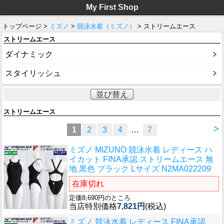
My First Shop
トップページ >
ミズノ
>
競泳水着（ミズノ）
> ストリームエース
ストリームエース
ダイナミック
スタイリッシュ
並び替え
ストリームエース
>
1
2
3
4
…
7
ミズノ MIZUNO 競泳水着 レディース ハ
イカット FINA承認 ストリームエース 無
地 黒色 ブラック Lサイズ N2MA022209
在庫切れ
定価8,690円のところ
当店特別価格
7,821円
(税込)
ミズノ 競泳水着 レディース FINA承認