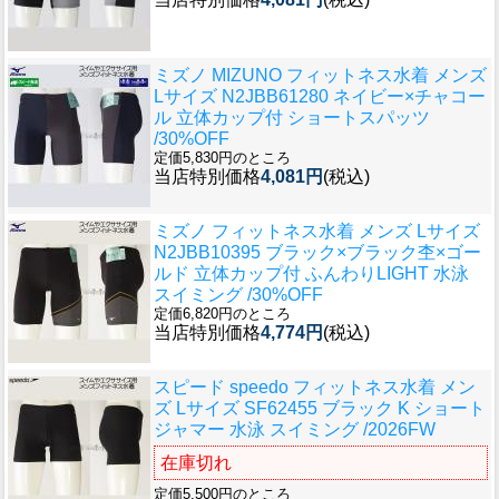
ミズノ MIZUNO フィットネス水着 メンズ
Lサイズ N2JBB61280 ネイビー×チャコー
ル 立体カップ付 ショートスパッツ
/30%OFF
定価5,830円のところ
当店特別価格
4,081円
(税込)
ミズノ フィットネス水着 メンズ Lサイズ
N2JBB10395 ブラック×ブラック杢×ゴー
ルド 立体カップ付 ふんわりLIGHT 水泳
スイミング /30%OFF
定価6,820円のところ
当店特別価格
4,774円
(税込)
スピード speedo フィットネス水着 メン
ズ Lサイズ SF62455 ブラック K ショート
ジャマー 水泳 スイミング /2026FW
在庫切れ
定価5,500円のところ