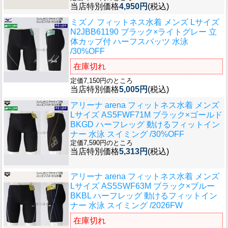
当店特別価格
4,950円
(税込)
ミズノ フィットネス水着 メンズ Lサイズ
N2JBB61190 ブラック×ライトグレー 立
体カップ付 ハーフスパッツ 水泳
/30%OFF
在庫切れ
定価7,150円のところ
当店特別価格
5,005円
(税込)
アリーナ arena フィットネス水着 メンズ
Lサイズ AS5FWF71M ブラック×ゴールド
BKGD ハーフレッグ 動けるフィットイン
ナー 水泳 スイミング /30%OFF
定価7,590円のところ
当店特別価格
5,313円
(税込)
アリーナ arena フィットネス水着 メンズ
Lサイズ AS5SWF63M ブラック×ブルー
BKBL ハーフレッグ 動けるフィットイン
ナー 水泳 スイミング /2026FW
在庫切れ