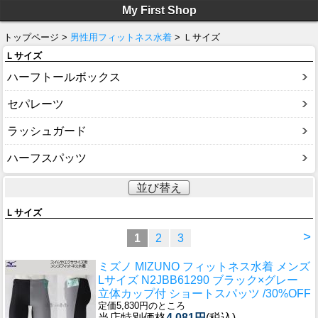
My First Shop
トップページ >
男性用フィットネス水着
> Ｌサイズ
Ｌサイズ
ハーフトールボックス
セパレーツ
ラッシュガード
ハーフスパッツ
並び替え
Ｌサイズ
>
1
2
3
ミズノ MIZUNO フィットネス水着 メンズ
Lサイズ N2JBB61290 ブラック×グレー
立体カップ付 ショートスパッツ /30%OFF
定価5,830円のところ
当店特別価格
4,081円
(税込)