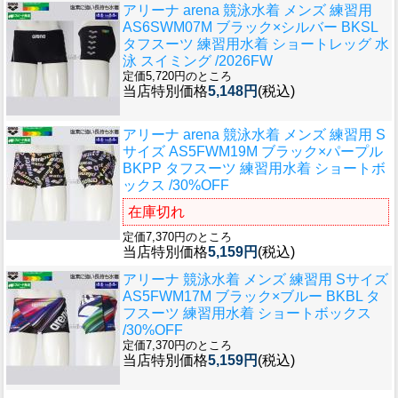
アリーナ arena 競泳水着 メンズ 練習用
AS6SWM07M ブラック×シルバー BKSL
タフスーツ 練習用水着 ショートレッグ 水
泳 スイミング /2026FW
定価5,720円のところ
当店特別価格
5,148円
(税込)
アリーナ arena 競泳水着 メンズ 練習用 S
サイズ AS5FWM19M ブラック×パープル
BKPP タフスーツ 練習用水着 ショートボ
ックス /30%OFF
在庫切れ
定価7,370円のところ
当店特別価格
5,159円
(税込)
アリーナ 競泳水着 メンズ 練習用 Sサイズ
AS5FWM17M ブラック×ブルー BKBL タ
フスーツ 練習用水着 ショートボックス
/30%OFF
定価7,370円のところ
当店特別価格
5,159円
(税込)