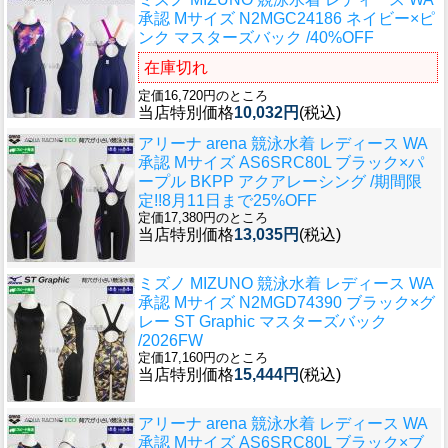
承認 Mサイズ N2MGC24186 ネイビー×ピ
ンク マスターズバック /40%OFF
在庫切れ
定価16,720円のところ
当店特別価格
10,032円
(税込)
アリーナ arena 競泳水着 レディース WA
承認 Mサイズ AS6SRC80L ブラック×パ
ープル BKPP アクアレーシング /期間限
定!!8月11日まで25%OFF
定価17,380円のところ
当店特別価格
13,035円
(税込)
ミズノ MIZUNO 競泳水着 レディース WA
承認 Mサイズ N2MGD74390 ブラック×グ
レー ST Graphic マスターズバック
/2026FW
定価17,160円のところ
当店特別価格
15,444円
(税込)
アリーナ arena 競泳水着 レディース WA
承認 Mサイズ AS6SRC80L ブラック×ブ