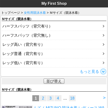
My First Shop
トップページ >
女性用競泳水着
> Ｍサイズ（競泳水着）
Ｍサイズ（競泳水着）
ハーフスパッツ（背穴有り）
ハーフスパッツ（背穴無し）
レッグ高い（背穴有り）
レッグ普通（背穴有り）
レッグ低い（背穴有り）
もっと見る
並び替え
Ｍサイズ（競泳水着）
>
1
2
3
4
…
18
ミズノ MIZUNO 競泳水着 レディース WA