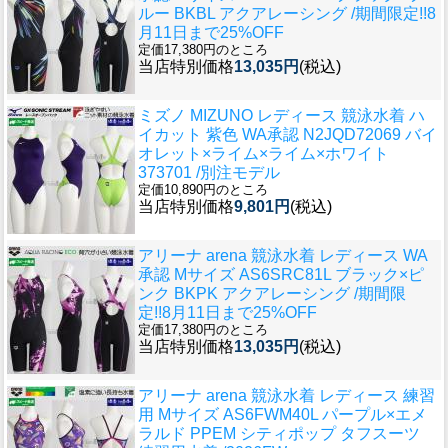
ルー BKBL アクアレーシング /期間限定!!8
月11日まで25%OFF
定価17,380円のところ
当店特別価格
13,035円
(税込)
ミズノ MIZUNO レディース 競泳水着 ハ
イカット 紫色 WA承認 N2JQD72069 バイ
オレット×ライム×ライム×ホワイト
373701 /別注モデル
定価10,890円のところ
当店特別価格
9,801円
(税込)
アリーナ arena 競泳水着 レディース WA
承認 Mサイズ AS6SRC81L ブラック×ピ
ンク BKPK アクアレーシング /期間限
定!!8月11日まで25%OFF
定価17,380円のところ
当店特別価格
13,035円
(税込)
アリーナ arena 競泳水着 レディース 練習
用 Mサイズ AS6FWM40L パープル×エメ
ラルド PPEM シティポップ タフスーツ