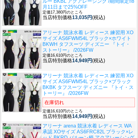
ルー BKBL アクアレーシング /期間限定!!8
月11日まで25%OFF
定価17,380円のところ
当店特別価格
13,035円
(税込)
アリーナ 競泳水着 レディース 練習用 XO
サイズ AS6FWM54L ブラック×ホワイト
BKWH タフスーツ ディズニー 『トイ・
ストーリー』 /2026FW
定価16,610円のところ
当店特別価格
14,949円
(税込)
アリーナ 競泳水着 レディース 練習用 XO
サイズ AS6FWM54L ブラック×ブラック
BKBK タフスーツ ディズニー 『トイ・ス
トーリー』 /2026FW
在庫切れ
定価16,610円のところ
当店特別価格
14,949円
(税込)
アリーナ arena 競泳水着 レディース WA
承認 XOサイズ AS6FRC82L ブラック×レ
ッド BKRD バルーン柄 アクアレーシング