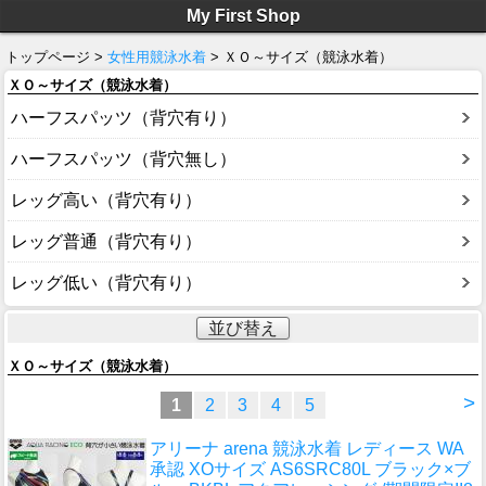
My First Shop
トップページ >
女性用競泳水着
> ＸＯ～サイズ（競泳水着）
ＸＯ～サイズ（競泳水着）
ハーフスパッツ（背穴有り）
ハーフスパッツ（背穴無し）
レッグ高い（背穴有り）
レッグ普通（背穴有り）
レッグ低い（背穴有り）
並び替え
ＸＯ～サイズ（競泳水着）
>
1
2
3
4
5
アリーナ arena 競泳水着 レディース WA
承認 XOサイズ AS6SRC80L ブラック×ブ