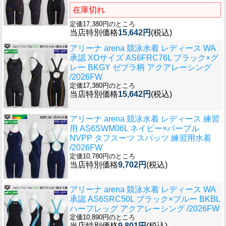
在庫切れ
定価17,380円のところ
当店特別価格
15,642円
(税込)
アリーナ arena 競泳水着 レディース WA
承認 XOサイズ AS6FRC76L ブラック×グ
レー BKGY ゼブラ柄 アクアレーシング
/2026FW
定価17,380円のところ
当店特別価格
15,642円
(税込)
アリーナ arena 競泳水着 レディース 練習
用 AS6SWM06L ネイビー×パープル
NVPP タフスーツ スパッツ 練習用水着
/2026FW
定価10,780円のところ
当店特別価格
9,702円
(税込)
アリーナ arena 競泳水着 レディース WA
承認 AS6SRC50L ブラック×ブルー BKBL
ハーフレッグ アクアレーシング /2026FW
定価10,890円のところ
当店特別価格
9,801円
(税込)