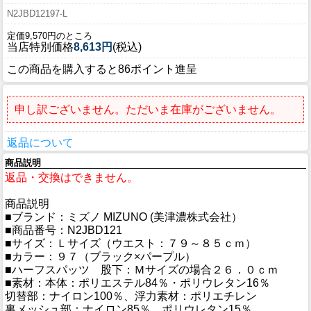
N2JBD12197-L
定価9,570円のところ
当店特別価格
8,613円
(税込)
この商品を購入すると86ポイント進呈
申し訳ございません。ただいま在庫がございません。
返品について
商品説明
返品・交換はできません。
商品説明
■ブランド：ミズノ MIZUNO (美津濃株式会社）
■商品番号：N2JBD121
■サイズ：Ｌサイズ（ウエスト：７９～８５ｃｍ）
■カラー：９７（ブラック×パープル）
■ハーフスパッツ 股下：Ｍサイズの場合２６．０ｃｍ
■素材：本体：ポリエステル84％・ポリウレタン16％
切替部：ナイロン100％、浮力素材：ポリエチレン
裏メッシュ部：ナイロン85％、ポリウレタン15％