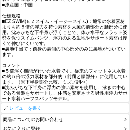
■原産国：中国
仕様規格
■EZ SWIM(ＥＺスイム・イージースイム)：通常の水着素材
よりも約５倍の浮力を持つ素材を太腿の前部分と腰部分に使
用。沈みがちな下半身が浮くことで、体が水平なフラット姿
勢を保つスイムパンツ。浮力のある生地やサポート素材は厚
くて伸びにくいです。
■裏地中当て：前身の裏側の中心部分のみに裏地がついてい
ます。
コメント
■５倍浮く機能が付いた水着です。従来のフィットネス水着
の約５倍の浮力素材を部分的（前腿と腰部分）に使用してい
ます。（※下半身部分比較、ミズノ調べ）
■沈みがちな下半身に浮力の強い素材を使用し、泳ぎの中心
である骨盤をサポートし、体感を安定させる男性用浮力サポ
ート水着ハーフスパッツモデル。
レビューを書く
商品についてのお問い合わせ
お気に入りに登録