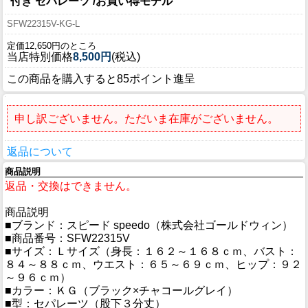
付き セパレーツ /お買い得モデル
SFW22315V-KG-L
定価12,650円のところ
当店特別価格
8,500円
(税込)
この商品を購入すると85ポイント進呈
申し訳ございません。ただいま在庫がございません。
返品について
商品説明
返品・交換はできません。
商品説明
■ブランド：スピード speedo（株式会社ゴールドウィン）
■商品番号：SFW22315V
■サイズ：Ｌサイズ（身長：１６２～１６８ｃｍ、バスト：
８４～８８ｃｍ、ウエスト：６５～６９ｃｍ、ヒップ：９２
～９６ｃｍ）
■カラー：ＫＧ（ブラック×チャコールグレイ）
■型：セパレーツ（股下３分丈）