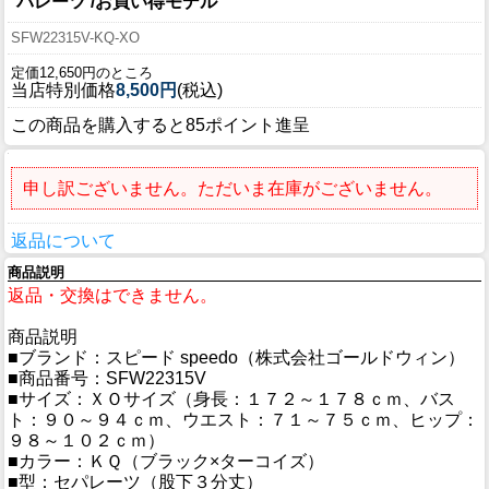
パレーツ /お買い得モデル
SFW22315V-KQ-XO
定価12,650円のところ
当店特別価格
8,500円
(税込)
この商品を購入すると85ポイント進呈
申し訳ございません。ただいま在庫がございません。
返品について
商品説明
返品・交換はできません。
商品説明
■ブランド：スピード speedo（株式会社ゴールドウィン）
■商品番号：SFW22315V
■サイズ：ＸＯサイズ（身長：１７２～１７８ｃｍ、バス
ト：９０～９４ｃｍ、ウエスト：７１～７５ｃｍ、ヒップ：
９８～１０２ｃｍ）
■カラー：ＫＱ（ブラック×ターコイズ）
■型：セパレーツ（股下３分丈）