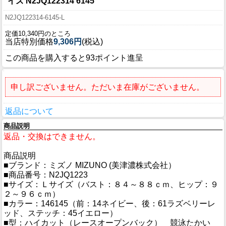
イズ N2JQ122314 6145
N2JQ122314-6145-L
定価10,340円のところ
当店特別価格
9,306円
(税込)
この商品を購入すると93ポイント進呈
申し訳ございません。ただいま在庫がございません。
返品について
商品説明
返品・交換はできません。
商品説明
■ブランド：ミズノ MIZUNO (美津濃株式会社）
■商品番号：N2JQ1223
■サイズ：Ｌサイズ（バスト：８４～８８ｃｍ、ヒップ：９
２～９６ｃｍ）
■カラー：146145（前：14ネイビー、後：61ラズベリーレ
ッド、ステッチ：45イエロー）
■型：ハイカット（レースオープンバック） 競泳たかい