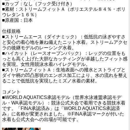
■カップ：なし（フック受け付き）
■素材：ストリームフィットＡ（ポリエステル８４％・ポリ
ウレタン１６％）
■原産国：日本
仕様規格
■ストリームエース（ダイナミック）：低抵抗の泳ぎやすさ
と安心の着心地を兼ね備えたニット水着。ストリームアクセ
ラの後継モデルのレーシング水着。
■ハイカット（レースオープンバック）：レッグの位置をも
っとも高く上げた大胆なカッティングが卓越したフィット感
を実現。女性用競泳水着ハイレグモデル。
■ストリームフィットＡ：生地表面への撥水とストライプと
ダイヤ柄の凹凸形状のエンボス加工により、水の流れを整え
ることで低抵抗を実現したミズノ水着の素材。
コメント
■WORLD AQUATICS承認モデル（世界水泳連盟承認モデ
ル・WA承認モデル）：競泳公式大会で着用できる競技水着
です。「FINA承認済み」は「WORLD AQUATICS承認済
み」に名称が変更されました。※FINA承認マークが付いた
水着も公式大会への出場が可能です。