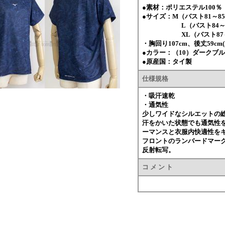
●素材：ポリエステル100％
●サイズ：M（バスト81～85
L（バスト84～88 身
XL（バスト87～91 
・胸回り107cm、後丈59c
●カラー：（10）ダークブ
●原産国：タイ製
仕様規格
・吸汗速乾
・通気性
少しワイドなシルエットの
汗をかいた状態でも通気性
ーマンスと衣服内快適性を
フロントのランバードマークと
反射転写。
コ メ ン ト