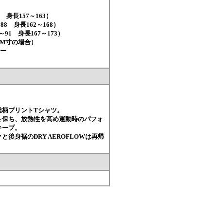
 身長157～163）
長162～168）
身長167～173）
m(M寸の場合）
ルー
総柄プリントTシャツ。
を保ち、放熱性を高め運動時のパフォ
キープ。
後身裾のDRY AEROFLOWは再帰