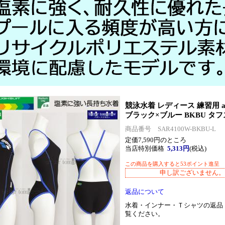
競泳水着 レディース 練習用 ar
ブラック×ブルー BKBU タフ
商品番号 SAR4100W-BKBU-L
定価7,590円のところ
当店特別価格
5,313円
(税込)
この商品を購入すると53ポイント進呈
申し訳ございません。
返品について
水着・インナー・Ｔシャツの返品
覧ください。