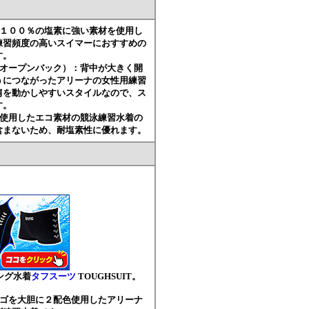
ル１００％の塩素に強い素材を使用し
練習頻度の高いスイマーにおすすめの
す。
（オープンバック）：背中が大きく開
うにつながったアリーナの女性用練習
肩を動かしやすいスタイルなので、ス
す。
を使用したエコ素材の競泳練習水着の
含まないため、耐塩素性に優れます。
ニング水着
タフスーツ
TOUGHSUIT。
ロゴを大胆に２配色使用したアリーナ