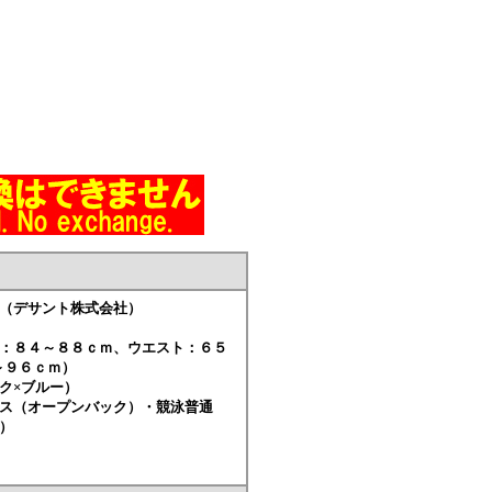
a （デサント株式会社）
ト：８４～８８ｃｍ、ウエスト：６５
～９６ｃｍ）
ク×ブルー）
ース（オープンバック）・競泳普通
）