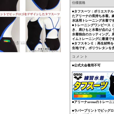
仕様規格
■タフスーツ：ポリエステ
たアリーナの長持ち水着。
水泳用トレーニング水着で
■トレーニングワンピース
き、肩ひもと水着が点のよ
水着独自のカッティング。
イムトレーニングに最適で
■タフスキンＥ：再生材料
生地です。ポリウレタンを
コ メ ン ト
■公式大会着用不可
■アリーナarenaのトレー
■ラバープリントでビッグ