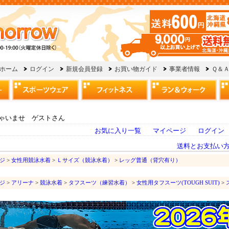
ゃいませ ゲストさん
お気に入り一覧
マイページ
ログイン
送料とお支払い
ジ
>
女性用競泳水着
>
Ｌサイズ（競泳水着）
>
レッグ普通（背穴有り）
ジ
>
アリーナ
>
競泳水着
>
タフスーツ（練習水着）
>
女性用タフスーツ(TOUGH SUIT)
>