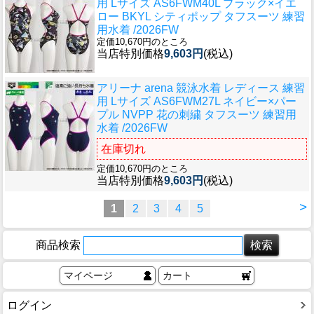
用 Lサイズ AS6FWM40L ブラック×イエ
ロー BKYL シティポップ タフスーツ 練習
用水着 /2026FW
定価10,670円のところ
当店特別価格
9,603円
(税込)
アリーナ arena 競泳水着 レディース 練習
用 Lサイズ AS6FWM27L ネイビー×パー
プル NVPP 花の刺繍 タフスーツ 練習用
水着 /2026FW
在庫切れ
定価10,670円のところ
当店特別価格
9,603円
(税込)
>
1
2
3
4
5
商品検索
マイページ
カート
ログイン