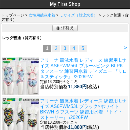
My First Shop
トップページ >
女性用競泳水着
>
Ｌサイズ（競泳水着）
> レッグ普通（背
穴有り）
並び替え
レッグ普通（背穴有り）
>
1
2
3
4
5
アリーナ 競泳水着 レディース 練習用 Lサ
イズ AS6FWM56L ブルー×ピンク BLPK
タフスーツ 練習用水着 ディズニー 『リロ
＆スティッチ』 /2026FW
定価13,200円のところ
当店特別価格
11,880円
(税込)
アリーナ 競泳水着 レディース 練習用 Lサ
イズ AS6FWM53L ブラック×ホワイト
BKWH タフスーツ 練習用水着 『トイ・
ストーリー』 /2026FW
定価13,200円のところ
当店特別価格
11,880円
(税込)