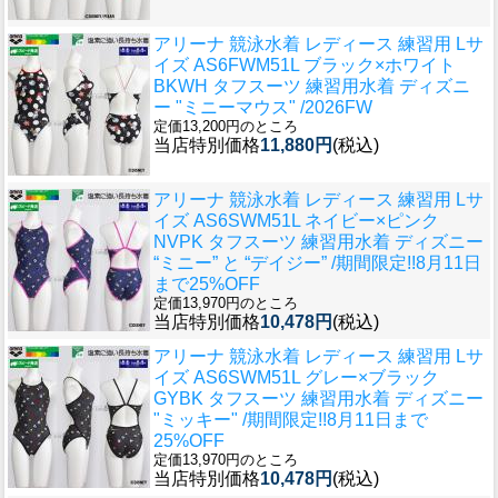
アリーナ 競泳水着 レディース 練習用 Lサ
イズ AS6FWM51L ブラック×ホワイト
BKWH タフスーツ 練習用水着 ディズニ
ー "ミニーマウス" /2026FW
定価13,200円のところ
当店特別価格
11,880円
(税込)
アリーナ 競泳水着 レディース 練習用 Lサ
イズ AS6SWM51L ネイビー×ピンク
NVPK タフスーツ 練習用水着 ディズニー
“ミニー” と “デイジー” /期間限定!!8月11日
まで25%OFF
定価13,970円のところ
当店特別価格
10,478円
(税込)
アリーナ 競泳水着 レディース 練習用 Lサ
イズ AS6SWM51L グレー×ブラック
GYBK タフスーツ 練習用水着 ディズニー
"ミッキー" /期間限定!!8月11日まで
25%OFF
定価13,970円のところ
当店特別価格
10,478円
(税込)