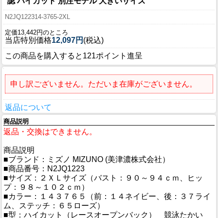
認 ハイカット 別注モデル 大きいサイズ
N2JQ122314-3765-2XL
定価13,442円のところ
当店特別価格
12,097円
(税込)
この商品を購入すると121ポイント進呈
申し訳ございません。ただいま在庫がございません。
返品について
商品説明
返品・交換はできません。
商品説明
■ブランド：ミズノ MIZUNO (美津濃株式会社）
■商品番号：N2JQ1223
■サイズ：２ＸＬサイズ（バスト：９０～９４ｃｍ、ヒッ
プ：９８～１０２ｃｍ）
■カラー：１４３７６５（前：１４ネイビー、後：３７ライ
ム、ステッチ：６５ローズ）
■型：ハイカット（レースオープンバック） 競泳たかい