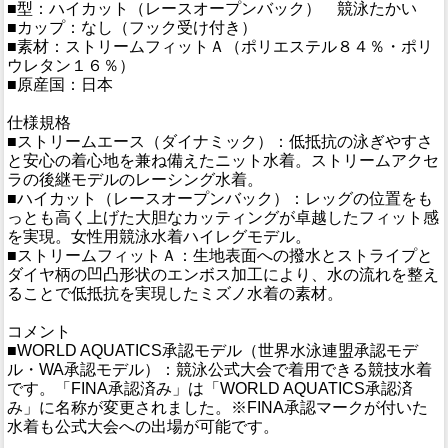
■型：ハイカット（レースオープンバック） 競泳たかい
■カップ：なし（フック受け付き）
■素材：ストリームフィットＡ（ポリエステル８４％・ポリ
ウレタン１６％）
■原産国：日本
仕様規格
■ストリームエース（ダイナミック）：低抵抗の泳ぎやすさ
と安心の着心地を兼ね備えたニット水着。ストリームアクセ
ラの後継モデルのレーシング水着。
■ハイカット（レースオープンバック）：レッグの位置をも
っとも高く上げた大胆なカッティングが卓越したフィット感
を実現。女性用競泳水着ハイレグモデル。
■ストリームフィットＡ：生地表面への撥水とストライプと
ダイヤ柄の凹凸形状のエンボス加工により、水の流れを整え
ることで低抵抗を実現したミズノ水着の素材。
コメント
■WORLD AQUATICS承認モデル（世界水泳連盟承認モデ
ル・WA承認モデル）：競泳公式大会で着用できる競技水着
です。「FINA承認済み」は「WORLD AQUATICS承認済
み」に名称が変更されました。※FINA承認マークが付いた
水着も公式大会への出場が可能です。