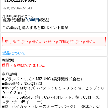
N2JQ122369 6545
N2JQ122369-6545-M
定価10,340円のところ
当店特別価格
9,306円
(税込)
この商品を購入すると93ポイント進呈
申し訳ございません。ただいま在庫がございません。
返品について
商品説明
返品・交換はできません。
商品説明
■ブランド：ミズノ MIZUNO (美津濃株式会社）
■商品番号：N2JQ1223
■サイズ：Ｍサイズ（バスト：８１～８５ｃｍ、ヒップ：８
９～９３ｃｍ）
■カラー：696545（前：69バイオレット、後：65ローズ、
ステッチ：45イエロー）
■型：ハイカット（レースオープンバック） 競泳たかい