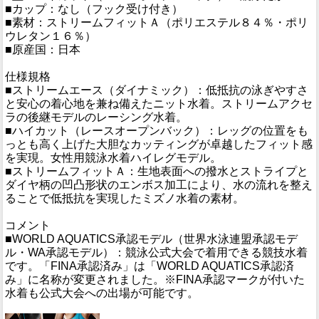
■カップ：なし（フック受け付き）
■素材：ストリームフィットＡ（ポリエステル８４％・ポリ
ウレタン１６％）
■原産国：日本
仕様規格
■ストリームエース（ダイナミック）：低抵抗の泳ぎやすさ
と安心の着心地を兼ね備えたニット水着。ストリームアクセ
ラの後継モデルのレーシング水着。
■ハイカット（レースオープンバック）：レッグの位置をも
っとも高く上げた大胆なカッティングが卓越したフィット感
を実現。女性用競泳水着ハイレグモデル。
■ストリームフィットＡ：生地表面への撥水とストライプと
ダイヤ柄の凹凸形状のエンボス加工により、水の流れを整え
ることで低抵抗を実現したミズノ水着の素材。
コメント
■WORLD AQUATICS承認モデル（世界水泳連盟承認モデ
ル・WA承認モデル）：競泳公式大会で着用できる競技水着
です。「FINA承認済み」は「WORLD AQUATICS承認済
み」に名称が変更されました。※FINA承認マークが付いた
水着も公式大会への出場が可能です。