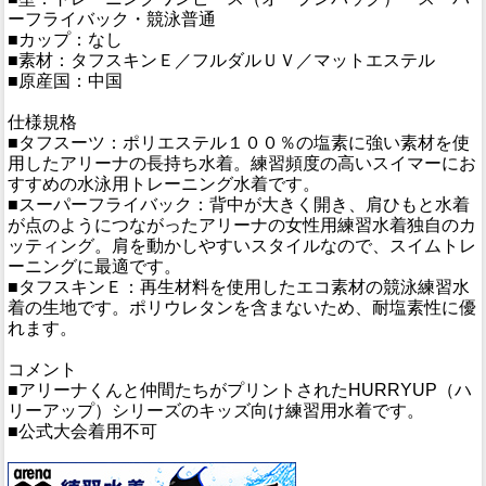
ーフライバック・競泳普通
■カップ：なし
■素材：タフスキンＥ／フルダルＵＶ／マットエステル
■原産国：中国
仕様規格
■タフスーツ：ポリエステル１００％の塩素に強い素材を使
用したアリーナの長持ち水着。練習頻度の高いスイマーにお
すすめの水泳用トレーニング水着です。
■スーパーフライバック：背中が大きく開き、肩ひもと水着
が点のようにつながったアリーナの女性用練習水着独自のカ
ッティング。肩を動かしやすいスタイルなので、スイムトレ
ーニングに最適です。
■タフスキンＥ：再生材料を使用したエコ素材の競泳練習水
着の生地です。ポリウレタンを含まないため、耐塩素性に優
れます。
コメント
■アリーナくんと仲間たちがプリントされたHURRYUP（ハ
リーアップ）シリーズのキッズ向け練習用水着です。
■公式大会着用不可