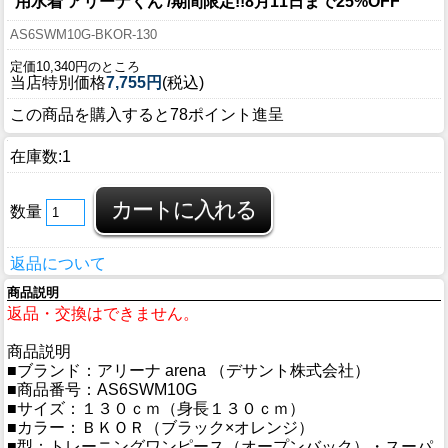
用水着 アリーナくん /期間限定!!8月11日まで25%OFF
AS6SWM10G-BKOR-130
定価10,340円のところ
当店特別価格
7,755円
(税込)
この商品を購入すると78ポイント進呈
在庫数:1
数量
返品について
商品説明
返品・交換はできません。
商品説明
■ブランド：アリーナ arena （デサント株式会社）
■商品番号：AS6SWM10G
■サイズ：１３０ｃｍ（身長１３０ｃｍ）
■カラー：ＢＫＯＲ（ブラック×オレンジ）
■型：トレーニングワンピース（オープンバック）・スーパ