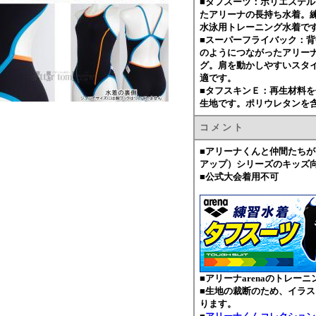
■タフスーツ：ポリエステ
たアリーナの長持ち水着。
水泳用トレーニング水着で
■スーパーフライバック：
のようにつながったアリー
グ。肩を動かしやすいスタ
適です。
■タフスキンＥ：再生材料
生地です。ポリウレタンを
コ メ ン ト
■アリーナくんと仲間たちが
アップ）シリーズのキッズ
■公式大会着用不可
■アリーナarenaのトレー
■生地の裁断のため、イラ
ります。