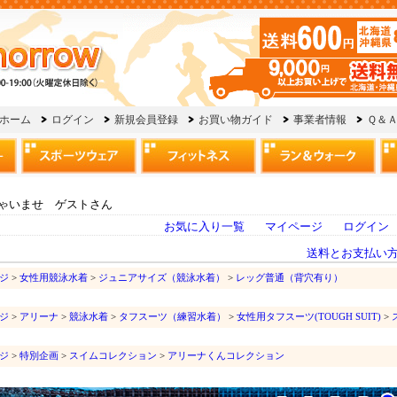
ゃいませ ゲストさん
お気に入り一覧
マイページ
ログイン
送料とお支払い
ジ
>
女性用競泳水着
>
ジュニアサイズ（競泳水着）
>
レッグ普通（背穴有り）
ジ
>
アリーナ
>
競泳水着
>
タフスーツ（練習水着）
>
女性用タフスーツ(TOUGH SUIT)
>
ジ
>
特別企画
>
スイムコレクション
>
アリーナくんコレクション