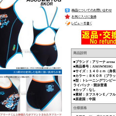
商品説明
■ブランド：アリーナ aren
■商品番号：AS6SWM10G
■サイズ：１４０ｃｍ（身
■カラー：ＢＫＯＲ（ブラッ
■型：トレーニングワンピ
ライバック・競泳普通
■カップ：なし
■素材：タフスキンＥ／フ
■原産国：中国
仕様規格