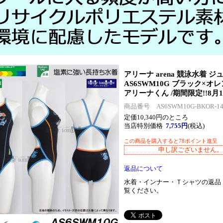
アリーナ arena 競泳水着 ジ
AS6SWM10G ブラック×オ
アリーナくん /期間限定!!8月1
商品番号 AS6SWM10G-BKOR-14
定価10,340円のところ
当店特別価格
7,755円
(税込)
この商品を購入すると78ポイント進呈
申し訳ございません。
返品について
水着・インナー・Ｔシャツの返品
覧ください。