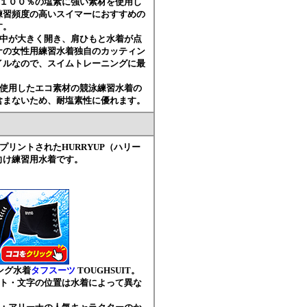
ル１００％の塩素に強い素材を使用し
練習頻度の高いスイマーにおすすめの
す。
背中が大きく開き、肩ひもと水着が点
ナの女性用練習水着独自のカッティン
イルなので、スイムトレーニングに最
を使用したエコ素材の競泳練習水着の
含まないため、耐塩素性に優れます。
プリントされたHURRYUP（ハリー
向け練習用水着です。
ニング水着
タフスーツ
TOUGHSUIT。
スト・文字の位置は水着によって異な