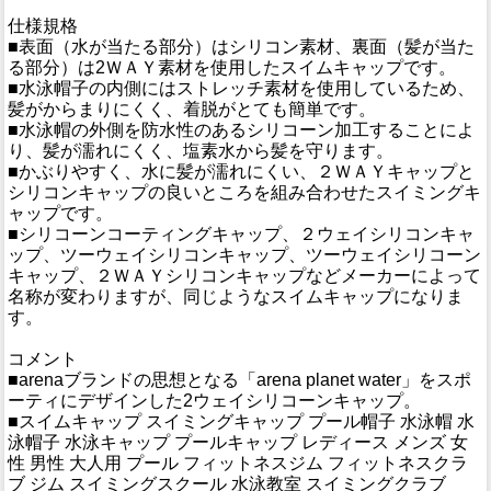
仕様規格
■表面（水が当たる部分）はシリコン素材、裏面（髪が当た
る部分）は2ＷＡＹ素材を使用したスイムキャップです。
■水泳帽子の内側にはストレッチ素材を使用しているため、
髪がからまりにくく、着脱がとても簡単です。
■水泳帽の外側を防水性のあるシリコーン加工することによ
り、髪が濡れにくく、塩素水から髪を守ります。
■かぶりやすく、水に髪が濡れにくい、２ＷＡＹキャップと
シリコンキャップの良いところを組み合わせたスイミングキ
ャップです。
■シリコーンコーティングキャップ、２ウェイシリコンキャ
ップ、ツーウェイシリコンキャップ、ツーウェイシリコーン
キャップ、２ＷＡＹシリコンキャップなどメーカーによって
名称が変わりますが、同じようなスイムキャップになりま
す。
コメント
■arenaブランドの思想となる「arena planet water」をスポ
ーティにデザインした2ウェイシリコーンキャップ。
■スイムキャップ スイミングキャップ プール帽子 水泳帽 水
泳帽子 水泳キャップ プールキャップ レディース メンズ 女
性 男性 大人用 プール フィットネスジム フィットネスクラ
ブ ジム スイミングスクール 水泳教室 スイミングクラブ