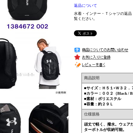
返品について
水着・インナー・Ｔシャツの返品
覧ください。
商品説明
■サイズ：Ｈ５１×Ｗ３２．
■カラー：００２（Black / Bla
■素材：ポリエステル
■容量：約２９Ｌ
仕様規格
頑丈で軽く、撥水。ウェア
ターボトルが収納可能。