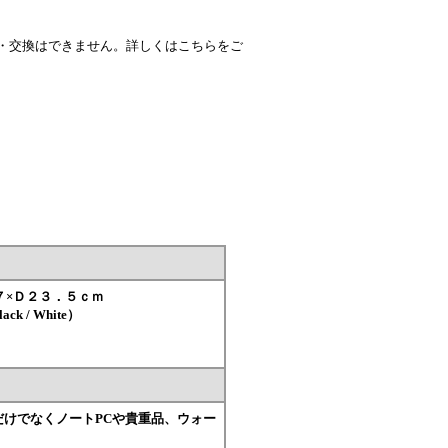
・交換はできません。詳しくはこちらをご
７×Ｄ２３．５ｃｍ
ck / White）
だけでなくノートPCや貴重品、ウォー