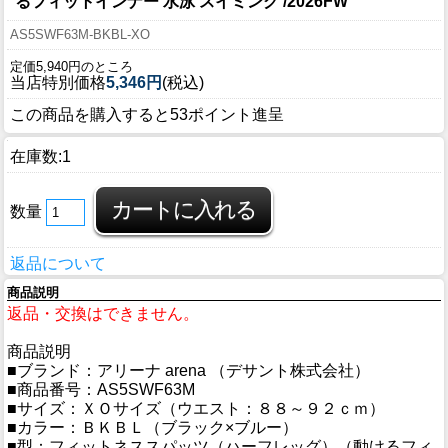
るフィットインナー 水泳 スイミング /2026FW
AS5SWF63M-BKBL-XO
定価5,940円のところ
当店特別価格
5,346円
(税込)
この商品を購入すると53ポイント進呈
在庫数:1
数量
返品について
商品説明
返品・交換はできません。
商品説明
■ブランド：アリーナ arena （デサント株式会社）
■商品番号：AS5SWF63M
■サイズ：ＸＯサイズ（ウエスト：８８～９２ｃｍ）
■カラー：ＢＫＢＬ（ブラック×ブルー）
■型：フィットネススパッツ（ハーフレッグ）（動けるフィ