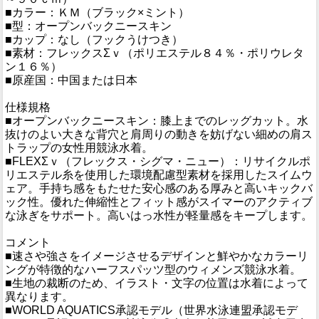
■カラー：ＫＭ（ブラック×ミント）
■型：オープンバックニースキン
■カップ：なし（フックうけつき）
■素材：フレックスΣｖ（ポリエステル８４％・ポリウレタ
ン１６％）
■原産国：中国または日本
仕様規格
■オープンバックニースキン：膝上までのレッグカット。水
抜けのよい大きな背穴と肩周りの動きを妨げない細めの肩ス
トラップの女性用競泳水着。
■FLEXΣｖ（フレックス・シグマ・ニュー）：リサイクルポ
リエステル糸を使用した環境配慮型素材を採用したスイムウ
ェア。手持ち感をもたせた安心感のある厚みと高いキックバ
ック性。優れた伸縮性とフィット感がスイマーのアクティブ
な泳ぎをサポート。高いはっ水性が軽量感をキープします。
コメント
■速さや強さをイメージさせるデザインと鮮やかなカラーリ
ングが特徴的なハーフスパッツ型のウィメンズ競泳水着。
■生地の裁断のため、イラスト・文字の位置は水着によって
異なります。
■WORLD AQUATICS承認モデル（世界水泳連盟承認モデ