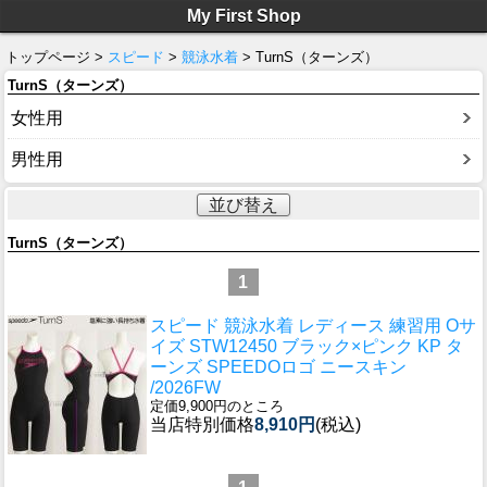
My First Shop
トップページ >
スピード
>
競泳水着
> TurnS（ターンズ）
TurnS（ターンズ）
女性用
男性用
並び替え
TurnS（ターンズ）
1
スピード 競泳水着 レディース 練習用 Oサ
イズ STW12450 ブラック×ピンク KP タ
ーンズ SPEEDOロゴ ニースキン
/2026FW
定価9,900円のところ
当店特別価格
8,910円
(税込)